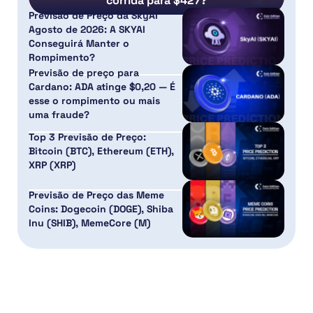
corrida para $427?
Previsão de Preço da SkyAI
Agosto de 2026: A SKYAI
Conseguirá Manter o
Rompimento?
Previsão de preço para
Cardano: ADA atinge $0,20 — É
esse o rompimento ou mais
uma fraude?
Top 3 Previsão de Preço:
Bitcoin (BTC), Ethereum (ETH),
XRP (XRP)
Previsão de Preço das Meme
Coins: Dogecoin (DOGE), Shiba
Inu (SHIB), MemeCore (M)