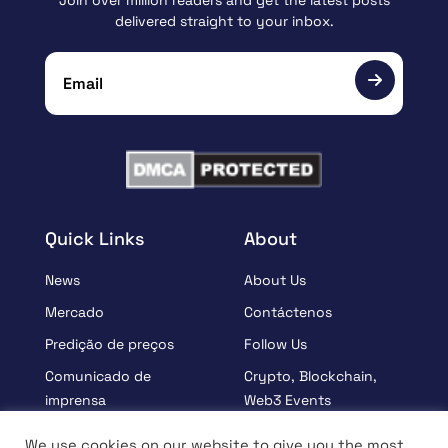
Join over million readers and get the latest posts
delivered straight to your inbox.
Quick Links
About
News
About Us
Mercado
Contáctenos
Predição de preços
Follow Us
Comunicado de
Crypto, Blockchain,
imprensa
Web3 Events
Patrocinados
Partners
We use cookies on our website to give you the most