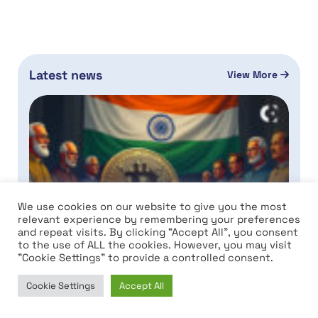
Latest news
View More
Crescimento do Mercado de Criptomoedas na
We use cookies on our website to give you the most
Índia Levanta Novas Questões para
relevant experience by remembering your preferences
Investidores
and repeat visits. By clicking “Accept All”, you consent
to the use of ALL the cookies. However, you may visit
Previsão de Preço da Cronos
"Cookie Settings" to provide a controlled consent.
(CRO) 2026-2050: A CRO
Chegará a $0,10 em breve?
Cookie Settings
Accept All
Previsão de Preço do Mantle
Home
News
Market
Learn
para agosto de 2026: A seleção