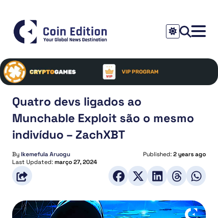
Quatro devs ligados ao
Munchable Exploit são o mesmo
indivíduo – ZachXBT
By
Ikemefula Aruogu
Published:
2 years ago
Last Updated:
março 27, 2024