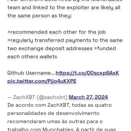
team and linked to the exploiter are likely all
the same person as they:
>recommended each other for the job
>regularly transferred payments to the same
two exchange deposit addresses >funded
each others wallets
Github Username…
https://t.co/Q0scxp6AxK
pic.twitter.com/Pjjo4uKXPE
— ZachXBT (@zachxbt)
March 27, 2024
De acordo com ZachXBT, todas as quatro
personalidades de desenvolvimento
recomendaram umas às outras para o
trabalho com Munchables. A partir de suas