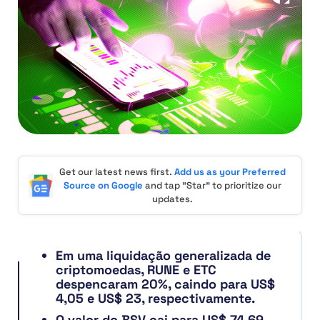
Get our latest news first.
Add us as your Preferred
Source on Google
and tap "Star" to prioritize our
updates.
Em uma liquidação generalizada de
criptomoedas, RUNE e ETC
despencaram 20%, caindo para US$
4,05 e US$ 23, respectivamente.
O valor do BSV cai para US$ 74,69,