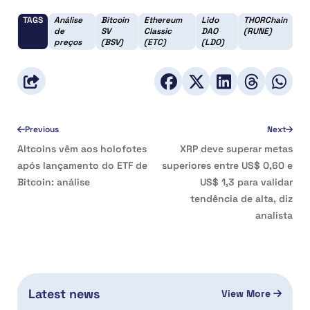
TAGS
Análise
Bitcoin
Ethereum
Lido
THORChain
de
SV
Classic
DAO
(RUNE)
preços
(BSV)
(ETC)
(LDO)
Previous
Next
Altcoins vêm aos holofotes
XRP deve superar metas
após lançamento do ETF de
superiores entre US$ 0,60 e
Bitcoin: análise
US$ 1,3 para validar
tendência de alta, diz
analista
Latest news
View More