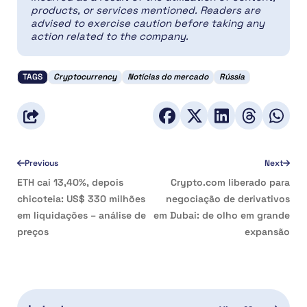
products, or services mentioned. Readers are
advised to exercise caution before taking any
action related to the company.
TAGS
Cryptocurrency
Notícias do mercado
Rússia
Previous
Next
ETH cai 13,40%, depois
Crypto.com liberado para
chicoteia: US$ 330 milhões
negociação de derivativos
em liquidações – análise de
em Dubai: de olho em grande
preços
expansão