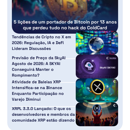
5 lições de um portador de Bitcoin por 13 anos
que perdeu tudo no hack do ColdCard
Tendências de Cripto no X em
2026: Regulação, IA e DeFi
Lideram Discussões
Previsão de Preço da SkyAI
Agosto de 2026: A SKYAI
Conseguirá Manter o
Rompimento?
Atividade de Baleias XRP
Intensifica-se na Binance
Enquanto Participação no
Varejo Diminui
XRPL 3.3.0 Lançado: O que os
desenvolvedores e membros da
comunidade XRP estão dizendo