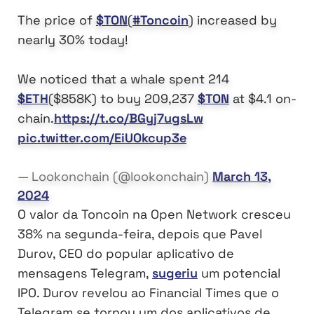
The price of
$TON
(
#Toncoin
) increased by
nearly 30% today!
We noticed that a whale spent 214
$ETH
($858K) to buy 209,237
$TON
at $4.1 on-
chain.
https://t.co/BGyj7ugsLw
pic.twitter.com/EiUOkcup3e
— Lookonchain (@lookonchain)
March 13,
2024
O valor da Toncoin na Open Network cresceu
38% na segunda-feira, depois que Pavel
Durov, CEO do popular aplicativo de
mensagens Telegram,
sugeriu
um potencial
IPO. Durov revelou ao Financial Times que o
Telegram se tornou um dos aplicativos de