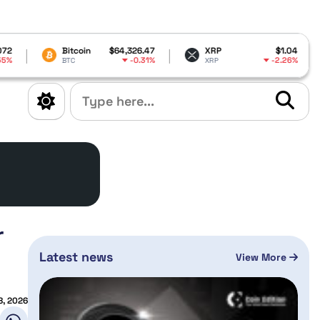
coin
$64,326.47
XRP
$1.04
Dogecoin
-0.31%
-2.26%
XRP
DOGE
r
Latest news
View More
8, 2026