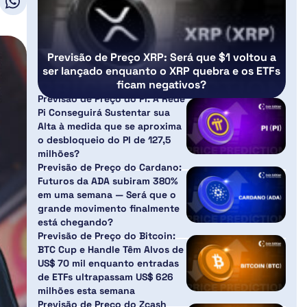
Previsão de Preço XRP: Será que $1 voltou a
ser lançado enquanto o XRP quebra e os ETFs
ficam negativos?
Previsão de Preço do PI: A Rede
Pi Conseguirá Sustentar sua
Alta à medida que se aproxima
o desbloqueio do PI de 127,5
milhões?
Previsão de Preço do Cardano:
Futuros da ADA subiram 380%
em uma semana — Será que o
grande movimento finalmente
está chegando?
Previsão de Preço do Bitcoin:
BTC Cup e Handle Têm Alvos de
US$ 70 mil enquanto entradas
de ETFs ultrapassam US$ 626
milhões esta semana
Previsão de Preço do Zcash