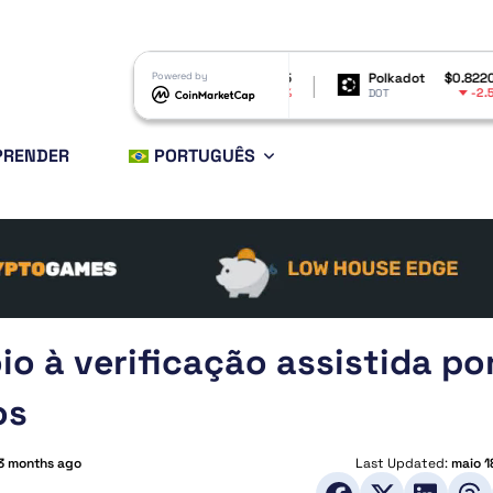
Shiba Inu
$0.000005
Powered by
Polkadot
$0.822072
Bit
-4.92%
-2.55%
SHIB
DOT
BTC
PRENDER
PORTUGUÊS
io à verificação assistida po
os
3 months ago
Last Updated:
maio 1