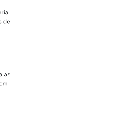
eria
s de
a as
 em