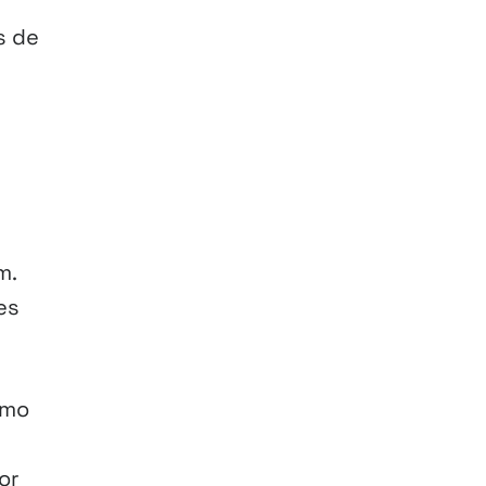
s de
r
m.
es
omo
or