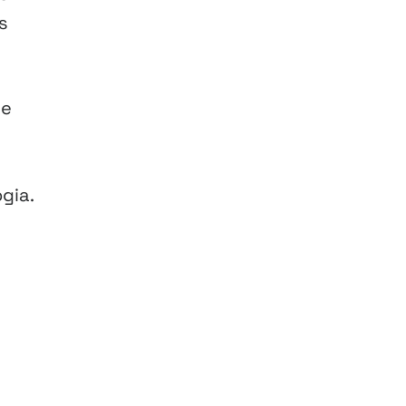
s
de
gia.