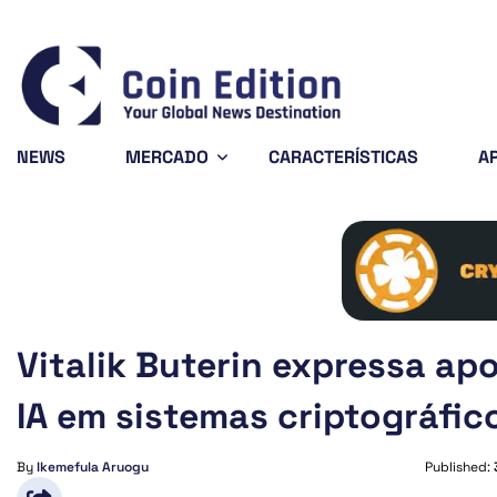
9
Solana
$72.72
Avalanche
$6.43
%
-1.69%
-3.33%
SOL
AVAX
NEWS
MERCADO
CARACTERÍSTICAS
A
Vitalik Buterin expressa apo
IA em sistemas criptográfic
By
Ikemefula Aruogu
Published: