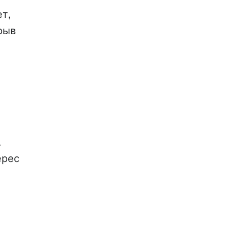
т,
рыв
.
ерес