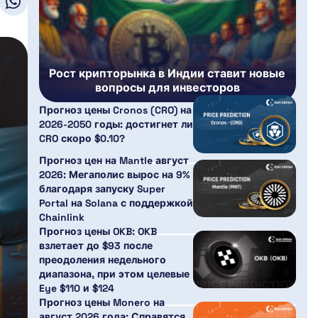
Рост крипторынка в Индии ставит новые
вопросы для инвесторов
Прогноз цены Cronos (CRO) на
2026-2050 годы: достигнет ли
CRO скоро $0.10?
Прогноз цен на Mantle август
2026: Мегаполис вырос на 9%
благодаря запуску Super
Portal на Solana с поддержкой
Chainlink
Прогноз цены OKB: OKB
взлетает до $93 после
преодоления недельного
диапазона, при этом целевые
Eye $110 и $124
Прогноз цены Monero на
август 2026 года: Справятся