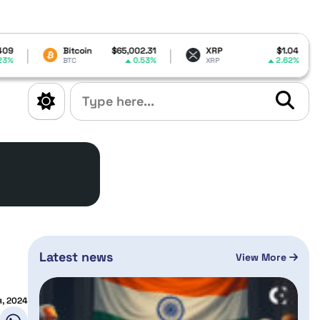
coin
$65,002.31
XRP
$1.04
Dogecoin
0.53%
2.62%
XRP
DOGE
Latest news
View More
я, 2024