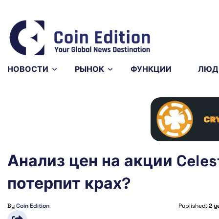
7
Solana
$76.12
Avalanche
$6.53
%
3.91%
2.09%
SOL
AVAX
НОВОСТИ
РЫНОК
ФУНКЦИИ
ЛЮД
Анализ цен на акции Celest
потерпит крах?
By
Coin Edition
Published:
2 y