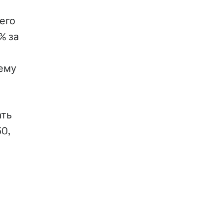
его
% за
щему
ать
0,