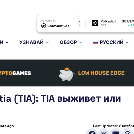
Shiba Inu
$0.000005
Powered by
Polkadot
$0.817409
Bit
1.1%
1.23%
SHIB
DOT
BTC
И
УЗНАВАЙ
ОБЗОР
РУССКИЙ
ia (TIA): TIA выживет или
ears ago
Last Updated:
2 ноябр