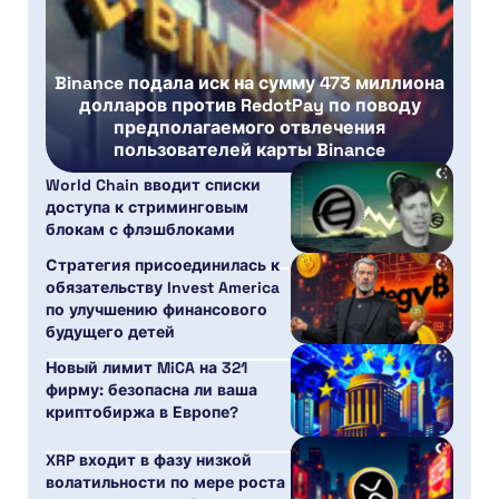
Binance подала иск на сумму 473 миллиона
долларов против RedotPay по поводу
предполагаемого отвлечения
пользователей карты Binance
World Chain вводит списки
доступа к стриминговым
блокам с флэшблоками
Стратегия присоединилась к
обязательству Invest America
по улучшению финансового
будущего детей
Новый лимит MiCA на 321
фирму: безопасна ли ваша
криптобиржа в Европе?
XRP входит в фазу низкой
волатильности по мере роста