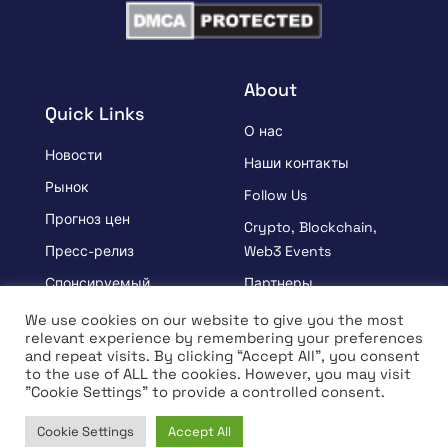
About
Quick Links
О нас
Новости
Наши контакты
Рынок
Follow Us
Прогноз цен
Crypto, Blockchain,
Пресс-релиз
Web3 Events
Спонсируемый
Партнеры
УЗНАВАЙ
Положения и условия
We use cookies on our website to give you the most
relevant experience by remembering your preferences
Интервью
Политика
and repeat visits. By clicking “Accept All”, you consent
конфиденциальности
to the use of ALL the cookies. However, you may visit
"Cookie Settings" to provide a controlled consent.
Cookie Settings
Accept All
© Copyright 2026 Все права защищены | Coin Edition