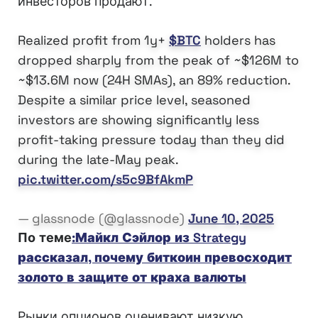
инвесторов продают.
Realized profit from 1y+
$BTC
holders has
dropped sharply from the peak of ~$126M to
~$13.6M now (24H SMAs), an 89% reduction.
Despite a similar price level, seasoned
investors are showing significantly less
profit-taking pressure today than they did
during the late-May peak.
pic.twitter.com/s5c9BfAkmP
— glassnode (@glassnode)
June 10, 2025
По теме
:Майкл Сэйлор из Strategy
рассказал, почему биткоин превосходит
золото в защите от краха валюты
Рынки опционов оценивают низкую