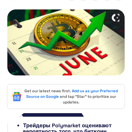
Get our latest news first.
Add us as your Preferred
Source on Google
and tap "Star" to prioritize our
updates.
Трейдеры Polymarket оценивают
вероятность того, что биткоин