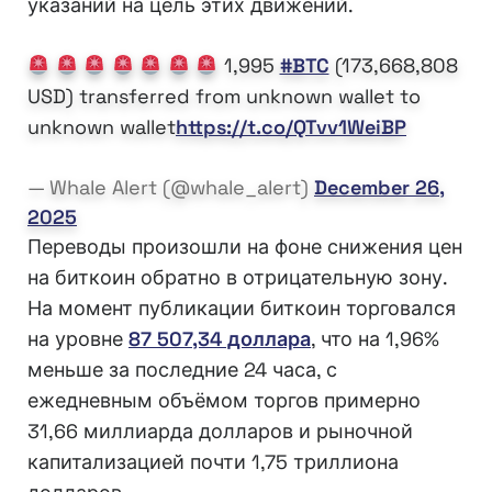
указаний на цель этих движений.
1,995
#BTC
(173,668,808
USD) transferred from unknown wallet to
unknown wallet
https://t.co/QTvv1WeiBP
— Whale Alert (@whale_alert)
December 26,
2025
Переводы произошли на фоне снижения цен
на биткоин обратно в отрицательную зону.
На момент публикации биткоин торговался
на уровне
87 507,34 доллара
, что на 1,96%
меньше за последние 24 часа, с
ежедневным объёмом торгов примерно
31,66 миллиарда долларов и рыночной
капитализацией почти 1,75 триллиона