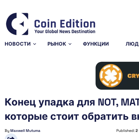
Bitcoin
$64,282.04
XR
-0.27%
BTC
XR
НОВОСТИ
РЫНОК
ФУНКЦИИ
ЛЮД
Конец упадка для NOT, MAT
которые стоит обратить 
By
Maxwell Mutuma
Published:
2