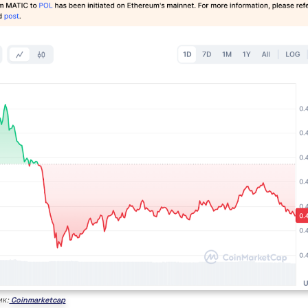
ик:
Coinmarketcap