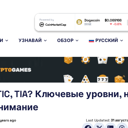
P
$1.03
Powered by
Dogecoin
$0.069166
Ethereum
-1.37%
-0.6%
P
DOGE
ETH
И
УЗНАВАЙ
ОБЗОР
РУССКИЙ
IC, TIA? Ключевые уровни, 
внимание
 years ago
Last Updated:
31 август