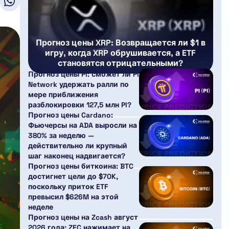
Прогноз цены XRP: Возвращается ли $1 в
игру, когда XRP обрушивается, а ETF
становятся отрицательными?
Прогноз цены PI: сможет ли Pi
Network удержать ралли по
мере приближения
разблокировки 127,5 млн PI?
Прогноз цены Cardano:
Фьючерсы на ADA выросли на
380% за неделю —
действительно ли крупный
шаг наконец надвигается?
Прогноз цены биткоина: BTC
достигнет цели до $70K,
поскольку приток ETF
превысил $626M на этой
неделе
Прогноз цены на Zcash август
2026 года: ZEC нажимает на