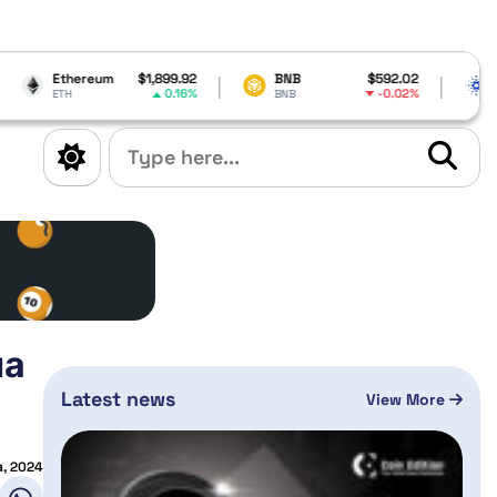
$1,899.92
BNB
$592.02
Cardano
$0.198
0.16%
-0.02%
4.
BNB
ADA
на
Latest news
View More
а, 2024