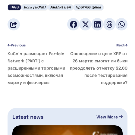
TAGS
Bonk (BONK)
Анализ цен
Прогноз цены
Previous
Next
KuCoin размещает Particle
Оповещение о цене XRP от
Network (PARTI) с
26 марта: смогут ли быки
расширенными торговыми
преодолеть отметку $2,60
возможностями, включая
после тестирования
маржу и фьючерсы
поддержки?
Latest news
View More