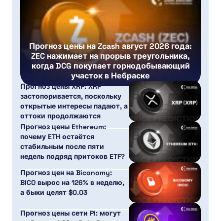
Прогноз цены на Zcash август 2026 года:
ZEC нажимает на прорыв треугольника,
когда DCG покупает горнодобывающий
участок в Небраске
Прогноз цены XRP: XRP
застопоривается, поскольку
открытые интересы падают, а
оттоки продолжаются
Прогноз цены Ethereum:
почему ETH остаётся
стабильным после пяти
недель подряд притоков ETF?
Прогноз цен на Biconomy:
BICO вырос на 126% в неделю,
а быки целят $0.03
Прогноз цены сети Pi: могут