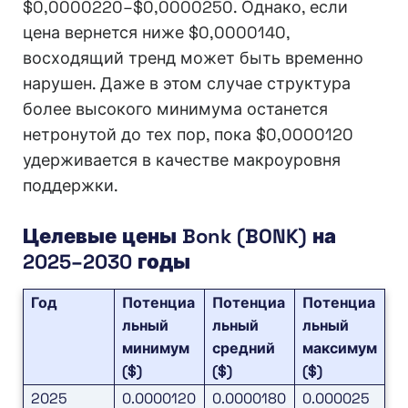
$0,0000220–$0,0000250. Однако, если
цена вернется ниже $0,0000140,
восходящий тренд может быть временно
нарушен. Даже в этом случае структура
более высокого минимума останется
нетронутой до тех пор, пока $0,0000120
удерживается в качестве макроуровня
поддержки.
Целевые цены Bonk (BONK) на
2025–2030 годы
Год
Потенциа
Потенциа
Потенциа
льный
льный
льный
минимум
средний
максимум
($)
($)
($)
2025
0.0000120
0.0000180
0.000025