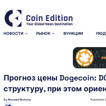
Bitcoin
$64,803.15
0.31%
BTC
НОВОСТИ
РЫНОК
ФУНКЦИИ
ЛЮД
Прогноз цены Dogecoin: 
структуру, при этом ориен
By
Maxwell Mutuma
Published: