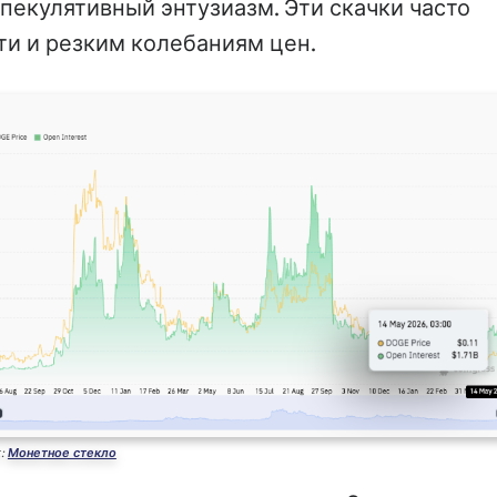
пекулятивный энтузиазм. Эти скачки часто
и и резким колебаниям цен.
к:
Монетное стекло