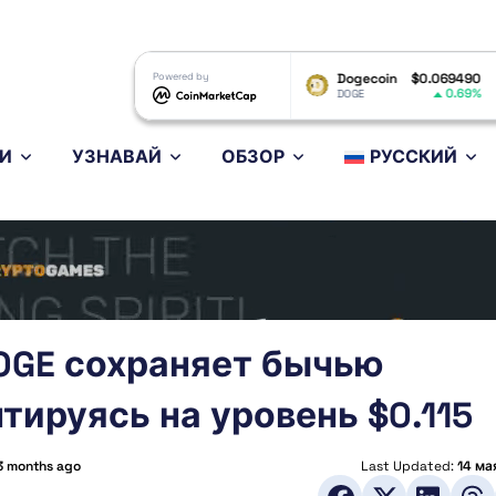
XRP
$1.04
Powered by
Dogecoin
$0.069490
Ethereu
-0.91%
0.69%
XRP
DOGE
ETH
И
УЗНАВАЙ
ОБЗОР
РУССКИЙ
DOGE сохраняет бычью
тируясь на уровень $0.115
3 months ago
Last Updated:
14 ма