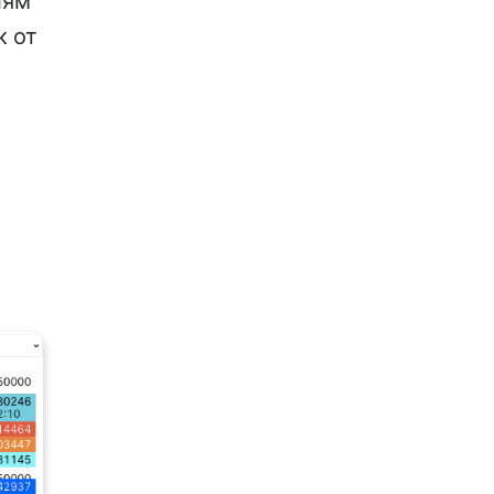
лям
к от