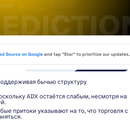
red Source on Google
and tap "Star" to prioritize our updates.
поддерживая бычью структуру
оскольку ADX остаётся слабым, несмотря на
й.
ые притоки указывают на то, что торговля с
няться.