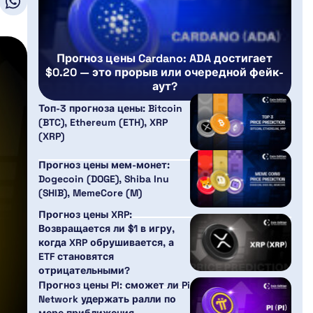
Прогноз цены Cardano: ADA достигает
$0.20 — это прорыв или очередной фейк-
аут?
Топ-3 прогноза цены: Bitcoin
(BTC), Ethereum (ETH), XRP
(XRP)
Прогноз цены мем-монет:
Dogecoin (DOGE), Shiba Inu
(SHIB), MemeCore (M)
Прогноз цены XRP:
Возвращается ли $1 в игру,
когда XRP обрушивается, а
ETF становятся
отрицательными?
Прогноз цены PI: сможет ли Pi
Network удержать ралли по
мере приближения