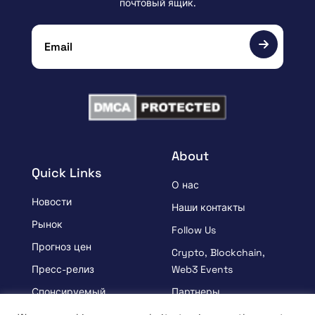
почтовый ящик.
About
Quick Links
О нас
Новости
Наши контакты
Рынок
Follow Us
Прогноз цен
Crypto, Blockchain,
Пресс-релиз
Web3 Events
Спонсируемый
Партнеры
УЗНАВАЙ
Положения и условия