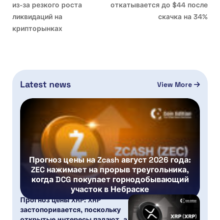
из-за резкого роста
откатывается до $44 после
ликвидаций на
скачка на 34%
крипторынках
Latest news
View More
Прогноз цены на Zcash август 2026 года:
ZEC нажимает на прорыв треугольника,
когда DCG покупает горнодобывающий
участок в Небраске
Прогноз цены XRP: XRP
застопоривается, поскольку
открытые интересы падают, а