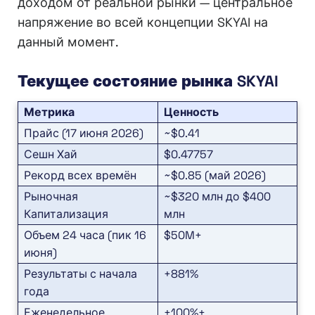
доходом от реальной рынки — центральное
напряжение во всей концепции SKYAI на
данный момент.
Текущее состояние рынка SKYAI
Метрика
Ценность
Прайс (17 июня 2026)
~$0.41
Сешн Хай
$0.47757
Рекорд всех времён
~$0.85 (май 2026)
Рыночная
~$320 млн до $400
Капитализация
млн
Объем 24 часа (пик 16
$50M+
июня)
Результаты с начала
+881%
года
Еженедельное
+100%+