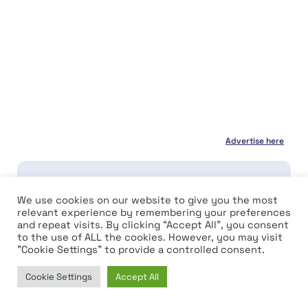
Advertise here
Disclaimer:
The information presented in this
article is for informational and educational
We use cookies on our website to give you the most
purposes only. The article does not constitute
relevant experience by remembering your preferences
financial advice or advice of any kind. Coin
and repeat visits. By clicking “Accept All”, you consent
Edition is not responsible for any losses
to the use of ALL the cookies. However, you may visit
incurred as a result of the utilization of content,
"Cookie Settings" to provide a controlled consent.
products, or services mentioned. Readers are
advised to exercise caution before taking any
Cookie Settings
Accept All
action related to the company.
Home
News
Market
Learn