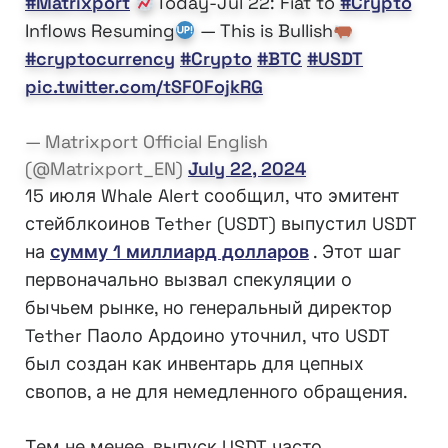
#Matrixport
Today-Jul 22: Fiat to
#Crypto
Inflows Resuming
— This is Bullish
#cryptocurrency
#Crypto
#BTC
#USDT
pic.twitter.com/tSF0FojkRG
— Matrixport Official English
(@Matrixport_EN)
July 22, 2024
15 июля Whale Alert сообщил, что эмитент
стейблкоинов Tether (USDT) выпустил USDT
на
сумму 1 миллиард долларов
. Этот шаг
первоначально вызвал спекуляции о
бычьем рынке, но генеральный директор
Tether Паоло Ардоино уточнил, что USDT
был создан как инвентарь для цепных
свопов, а не для немедленного обращения.
Тем не менее, выпуск USDT часто