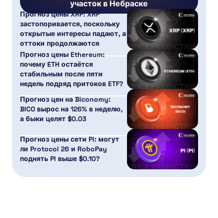
участок в Небраске
Прогноз цены XRP: XRP
застопоривается, поскольку
открытые интересы падают, а
оттоки продолжаются
Прогноз цены Ethereum:
почему ETH остаётся
стабильным после пяти
недель подряд притоков ETF?
Прогноз цен на Biconomy:
BICO вырос на 126% в неделю,
а быки целят $0.03
Прогноз цены сети Pi: могут
ли Protocol 26 и RoboPay
поднять PI выше $0.10?