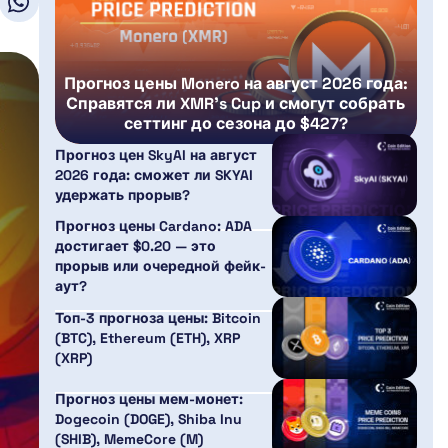
Прогноз цены Monero на август 2026 года:
Справятся ли XMR’s Cup и смогут собрать
сеттинг до сезона до $427?
Прогноз цен SkyAI на август
2026 года: сможет ли SKYAI
удержать прорыв?
Прогноз цены Cardano: ADA
достигает $0.20 — это
прорыв или очередной фейк-
аут?
Топ-3 прогноза цены: Bitcoin
(BTC), Ethereum (ETH), XRP
(XRP)
Прогноз цены мем-монет:
Dogecoin (DOGE), Shiba Inu
(SHIB), MemeCore (M)