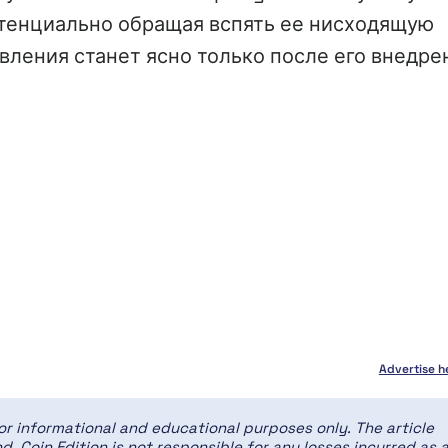
потенциально обращая вспять ее нисходящую
ления станет ясно только после его внедре
Advertise h
for informational and educational purposes only. The article
d. Coin Edition is not responsible for any losses incurred as 