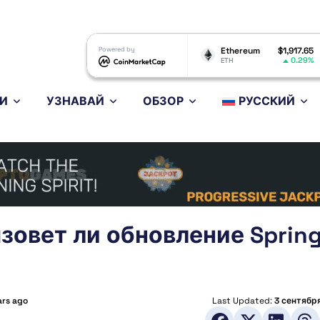
Dogecoin
$0.070323
Powered by
Ethereum
$1,917.65
BNB
1.19%
0.29%
DOGE
ETH
BNB
И
УЗНАВАЙ
ОБЗОР
РУССКИЙ
ызовет ли обновление Sprin
ars ago
Last Updated:
3 сентябр