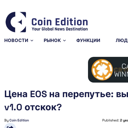
Bitcoin
$64,951.87
XRP
$1.04
0.25%
0.02%
BTC
XRP
НОВОСТИ
РЫНОК
ФУНКЦИИ
ЛЮД
Цена EOS на перепутье: в
v1.0 отскок?
By
Coin Edition
Published:
2 ye