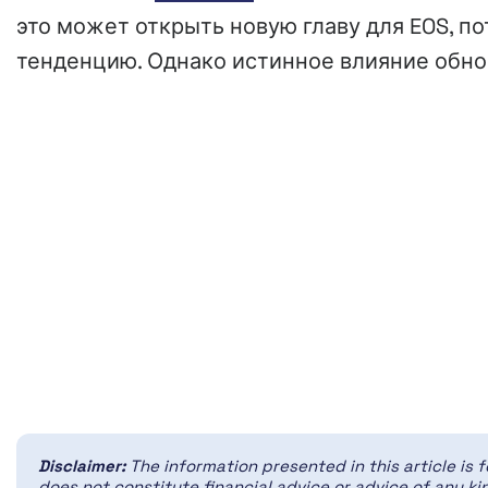
это может открыть новую главу для EOS, 
тенденцию. Однако истинное влияние обнов
Disclaimer:
The information presented in this article is 
does not constitute financial advice or advice of any kin