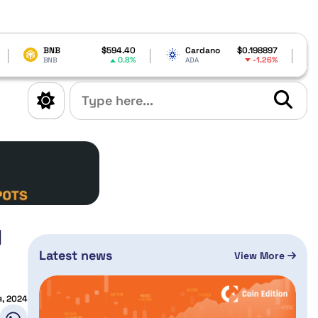
$594.40
Cardano
$0.198897
Solana
0.8%
-1.26%
ADA
SOL
g
Latest news
View More
я, 2024