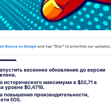
red Source on Google
and tap "Star" to prioritize our updates.
запустить весеннее обновление до версии
явлена.
го исторического максимума в $22,71 в
а уровне $0,4718.
на повышение производительности,
ети EOS.