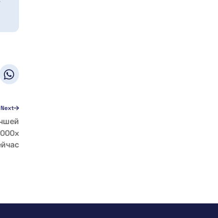
Next
учшей
1000x
ейчас