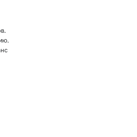
в.
ию.
анс