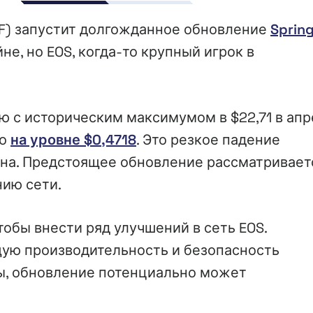
NF) запустит долгожданное обновление
Sprin
йне, но EOS, когда-то крупный игрок в
ию с историческим максимумом в $22,71 в ап
го
на уровне $0,4718
. Это резкое падение
ена. Предстоящее обновление рассматривает
нию сети.
чтобы внести ряд улучшений в сеть EOS.
щую производительность и безопасность
, обновление потенциально может