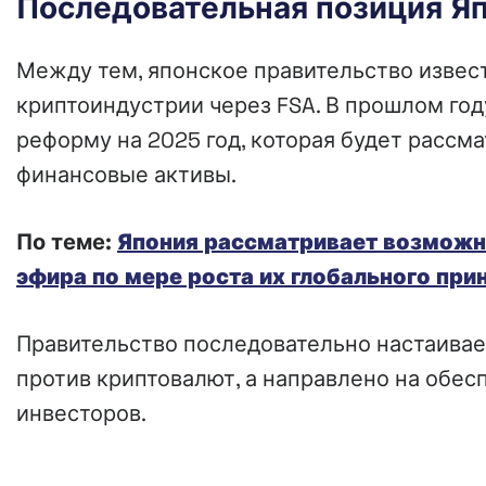
Последовательная позиция Яп
Между тем, японское правительство извес
криптоиндустрии через FSA. В прошлом год
реформу на 2025 год, которая будет рассм
финансовые активы.
По теме:
Япония рассматривает возможно
эфира по мере роста их глобального при
Правительство последовательно настаивает
против криптовалют, а направлено на обес
инвесторов.