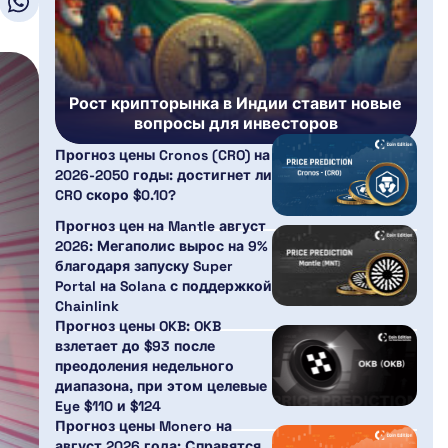
Рост крипторынка в Индии ставит новые
вопросы для инвесторов
Прогноз цены Cronos (CRO) на
2026-2050 годы: достигнет ли
CRO скоро $0.10?
Прогноз цен на Mantle август
2026: Мегаполис вырос на 9%
благодаря запуску Super
Portal на Solana с поддержкой
Chainlink
Прогноз цены OKB: OKB
взлетает до $93 после
преодоления недельного
диапазона, при этом целевые
Eye $110 и $124
Прогноз цены Monero на
август 2026 года: Справятся