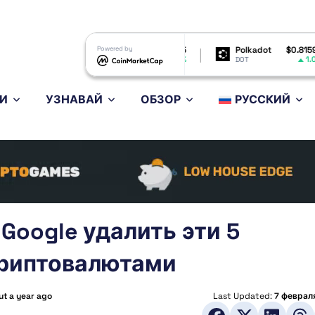
Shiba Inu
$0.000005
Powered by
Polkadot
$0.815979
Bit
1.17%
1.09%
SHIB
DOT
BTC
И
УЗНАВАЙ
ОБЗОР
РУССКИЙ
 Google удалить эти 5
криптовалютами
ut a year ago
Last Updated:
7 февраля