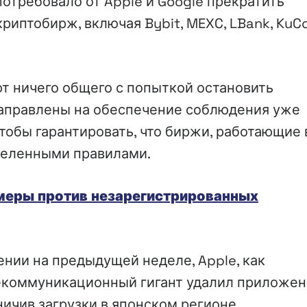
потребовало от Apple и Google прекратить
риптобирж, включая Bybit, MEXC, LBank, KuCo
ют ничего общего с попыткой остановить
направлены на обеспечение соблюдения уже
тобы гарантировать, что биржи, работающие 
еделенными правилами.
 меры против незарегистрированных
нии на предыдущей неделе, Apple, как
лекоммуникационный гигант удалил приложен
ничив загрузки в японском регионе.