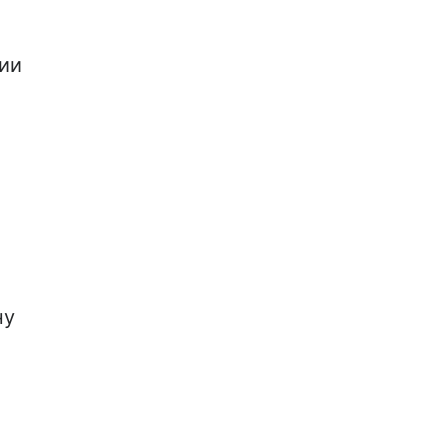
ии
ну