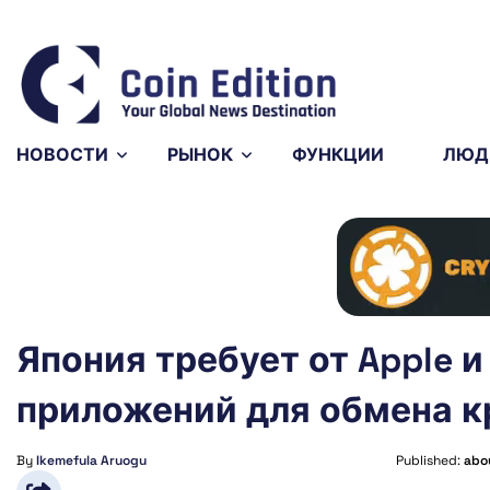
46
Solana
$76.23
Avalanche
$6.53
1%
3.77%
2%
SOL
AVAX
НОВОСТИ
РЫНОК
ФУНКЦИИ
ЛЮД
Япония требует от Apple и
приложений для обмена 
By
Ikemefula Aruogu
Published:
abo