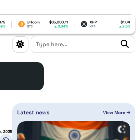
coin
$65,060.11
XRP
$1.04
Dogecoin
0.34%
2.5%
XRP
DOGE
Latest news
View More
, 2025