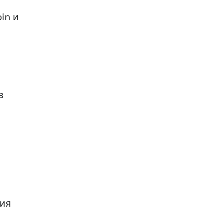
in и
в
ия