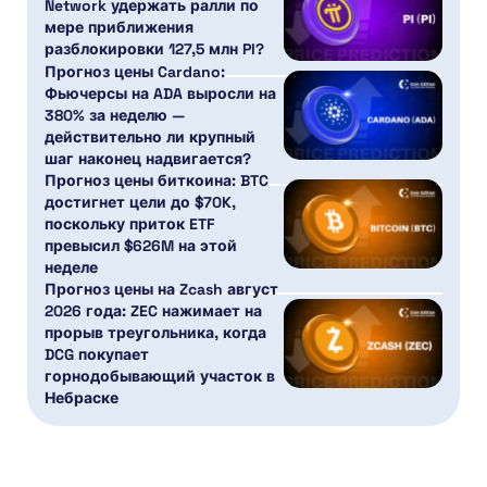
Network удержать ралли по
мере приближения
разблокировки 127,5 млн PI?
Прогноз цены Cardano:
Фьючерсы на ADA выросли на
380% за неделю —
действительно ли крупный
шаг наконец надвигается?
Прогноз цены биткоина: BTC
достигнет цели до $70K,
поскольку приток ETF
превысил $626M на этой
неделе
Прогноз цены на Zcash август
2026 года: ZEC нажимает на
прорыв треугольника, когда
DCG покупает
горнодобывающий участок в
Небраске