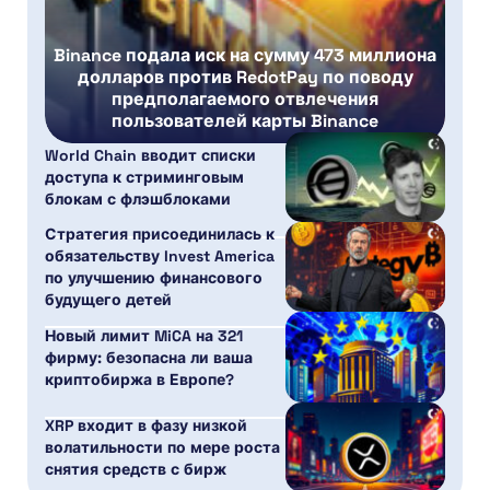
Binance подала иск на сумму 473 миллиона
долларов против RedotPay по поводу
предполагаемого отвлечения
пользователей карты Binance
World Chain вводит списки
доступа к стриминговым
блокам с флэшблоками
Стратегия присоединилась к
обязательству Invest America
по улучшению финансового
будущего детей
Новый лимит MiCA на 321
фирму: безопасна ли ваша
криптобиржа в Европе?
XRP входит в фазу низкой
волатильности по мере роста
снятия средств с бирж