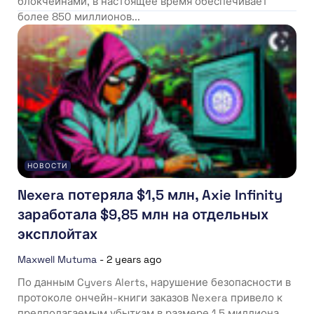
блокчейнами, в настоящее время обеспечивает
более 850 миллионов...
НОВОСТИ
Nexera потеряла $1,5 млн, Axie Infinity
заработала $9,85 млн на отдельных
эксплойтах
Maxwell Mutuma
-
2 years ago
По данным Cyvers Alerts, нарушение безопасности в
протоколе ончейн-книги заказов Nexera привело к
предполагаемым убыткам в размере 1,5 миллиона