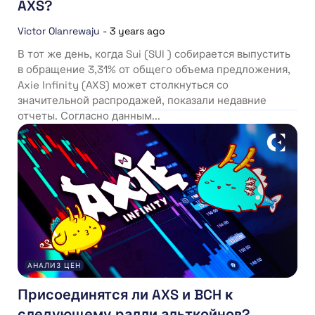
AXS?
Victor Olanrewaju
-
3 years ago
В тот же день, когда Sui (SUI ) собирается выпустить
в обращение 3,31% от общего объема предложения,
Axie Infinity (AXS) может столкнуться со
значительной распродажей, показали недавние
отчеты. Согласно данным...
АНАЛИЗ ЦЕН
Присоединятся ли AXS и BCH к
следующему ралли альткойнов?