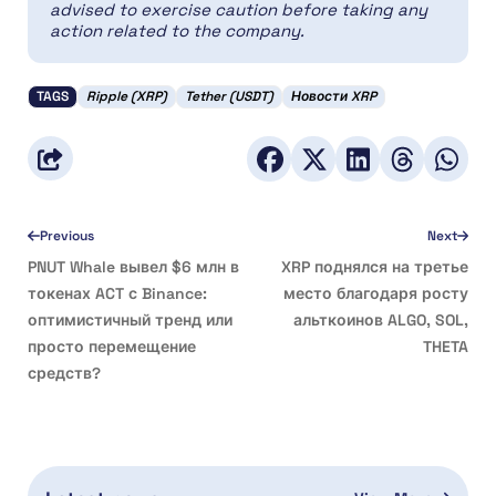
advised to exercise caution before taking any
action related to the company.
TAGS
Ripple (XRP)
Tether (USDT)
Новости XRP
Previous
Next
PNUT Whale вывел $6 млн в
XRP поднялся на третье
токенах ACT с Binance:
место благодаря росту
оптимистичный тренд или
альткоинов ALGO, SOL,
просто перемещение
THETA
средств?