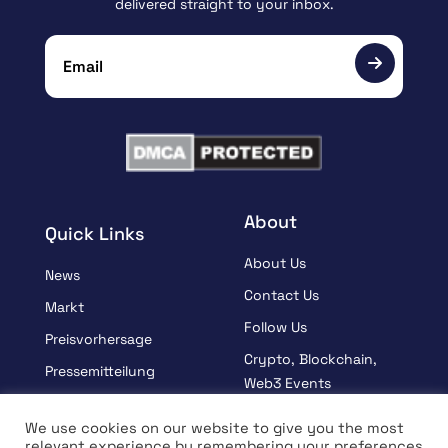
delivered straight to your inbox.
About
Quick Links
About Us
News
Contact Us
Markt
Follow Us
Preisvorhersage
Crypto, Blockchain,
Pressemitteilung
Web3 Events
Gesponsert
Partners
We use cookies on our website to give you the most
Lernen
relevant experience by remembering your preferences
Terms And Condition