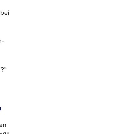
 bei
n-
n?“
o
uen