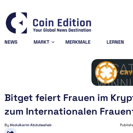
Bitcoin
$64,890.72
XRP
$1.03
Doge
0.89%
-0.98%
BTC
XRP
DOGE
NEWS
MARKT
MERKMALE
LERNEN
Bitget feiert Frauen im Kry
zum Internationalen Frauen
By
Abdulkarim Abdulwahab
Publish