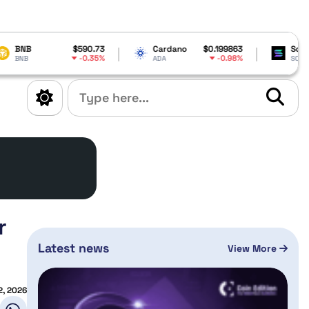
$590.73
Cardano
$0.199863
Solana
$73.7
-0.35%
-0.98%
1.61
ADA
SOL
r
Latest news
View More
2, 2026