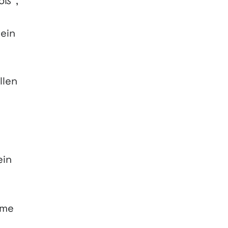
oß“,
lein
llen
ein
eme