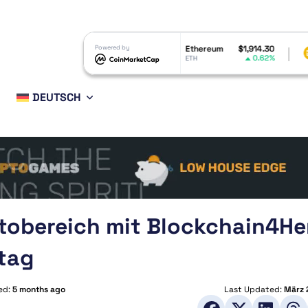
coin
$0.069853
Powered by
Ethereum
$1,914.30
BNB
0.88%
0.62%
ETH
BNB
DEUTSCH
ptobereich mit Blockchain4He
tag
ed:
5 months ago
Last Updated:
März 