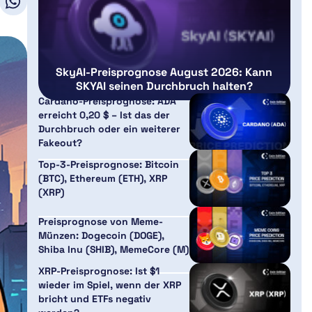
SkyAI-Preisprognose August 2026: Kann
SKYAI seinen Durchbruch halten?
Cardano-Preisprognose: ADA
erreicht 0,20 $ – Ist das der
Durchbruch oder ein weiterer
Fakeout?
Top-3-Preisprognose: Bitcoin
(BTC), Ethereum (ETH), XRP
(XRP)
Preisprognose von Meme-
Münzen: Dogecoin (DOGE),
Shiba Inu (SHIB), MemeCore (M)
XRP-Preisprognose: Ist $1
wieder im Spiel, wenn der XRP
bricht und ETFs negativ