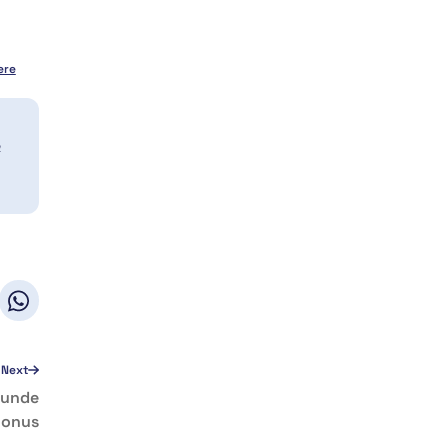
ere
a
Next
tunde
Bonus