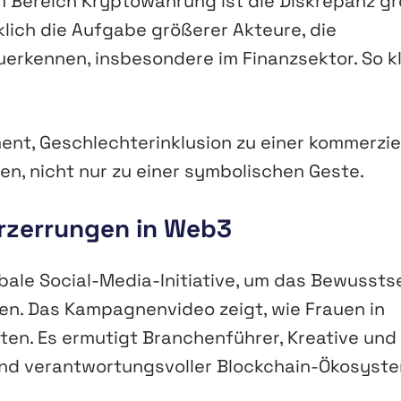
im Bereich Kryptowährung ist die Diskrepanz gr
rklich die Aufgabe größerer Akteure, die
uerkennen, insbesondere im Finanzsektor. So k
ent, Geschlechterinklusion zu einer kommerzie
n, nicht nur zu einer symbolischen Geste.
rzerrungen in Web3
bale Social-Media-Initiative, um das Bewussts
en. Das Kampagnenvideo zeigt, wie Frauen in
ten. Es ermutigt Branchenführer, Kreative und
r und verantwortungsvoller Blockchain-Ökosyst