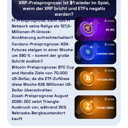
XRP-Preisprognose: Ist $1 wieder im Spiel,
wenn der XRP bricht und ETFs negativ
werden?
PI-Preisprognose: Kann das Pi
Network seine Rallye als 127,5-
Millionen-PI-Unlock-
Annäherung aufrechterhalten?
Cardano-Preisprognose: ADA-
Futures steigen in einer Woche
um 380 % – kommt der große
Schritt endlich?
Bitcoin-Preisprognose: BTC Cup
and Handle Ziele von 70.000
US-Dollar, da die ETF-Zuflüsse
diese Woche 626 Millionen US-
Dollar überschreiten
Zcash-Preisprognose August
2026: ZEC setzt Triangle-
Ausbruch vor, während DCG
Nebraska-Bergbaustandort
kauft