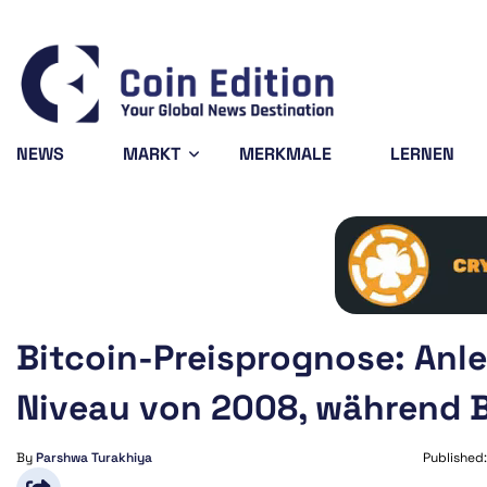
888
Solana
$74.84
Avalanche
$6.54
32%
1.68%
1.48%
SOL
AVAX
NEWS
MARKT
MERKMALE
LERNEN
Bitcoin-Preisprognose: Anle
Niveau von 2008, während B
By
Parshwa Turakhiya
Published