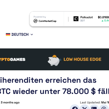
Shiba Inu
$0.000005
Powered by
Polkadot
$0.816882
B
0.84%
0.44%
SHIB
DOT
B
DEUTSCH
iherenditen erreichen das
TC wieder unter 78.000 $ fäl
:
3 months ago
Last Updated:
Mai 1