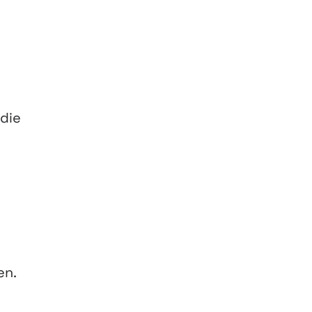
 die
en.