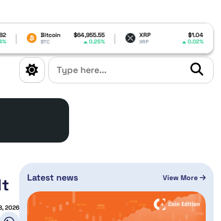
itcoin
$64,955.55
XRP
$1.04
Dogecoin
0.25%
0.02%
TC
XRP
DOGE
Latest news
View More
lt
8, 2026