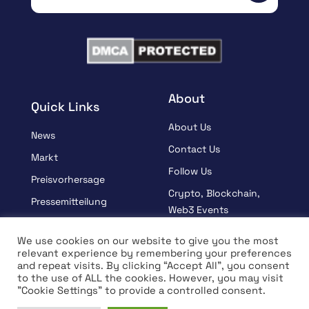
About
Quick Links
About Us
News
Contact Us
Markt
Follow Us
Preisvorhersage
Crypto, Blockchain,
Pressemitteilung
Web3 Events
Gesponsert
Partners
We use cookies on our website to give you the most
Lernen
relevant experience by remembering your preferences
Terms And Condition
and repeat visits. By clicking “Accept All”, you consent
Interview
Privacy Policy
to the use of ALL the cookies. However, you may visit
"Cookie Settings" to provide a controlled consent.