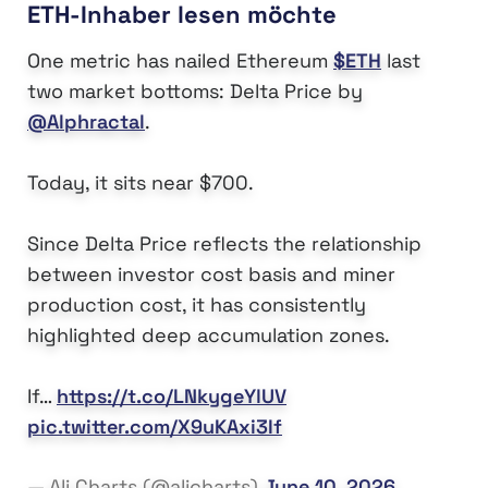
ETH-Inhaber lesen möchte
One metric has nailed Ethereum
$ETH
last
two market bottoms: Delta Price by
@Alphractal
.
Today, it sits near $700.
Since Delta Price reflects the relationship
between investor cost basis and miner
production cost, it has consistently
highlighted deep accumulation zones.
If…
https://t.co/LNkygeYlUV
pic.twitter.com/X9uKAxi3If
— Ali Charts (@alicharts)
June 10, 2026