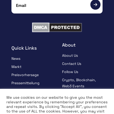
About
Quick Links
About Us
News
Contact Us
Markt
Follow Us
Preisvorhersage
Crypto, Blockchain,
Pressemitteilung
Web3 Events
Gesponsert
Partners
We use cookies on our website to give you the most
Lernen
relevant experience by remembering your preferences
Terms And Condition
and repeat visits. By clicking “Accept All”, you consent
Interview
Privacy Policy
to the use of ALL the cookies. However, you may visit