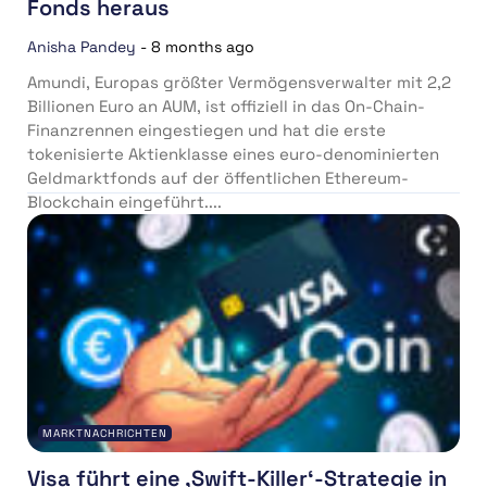
Fonds heraus
Anisha Pandey
-
8 months ago
Amundi, Europas größter Vermögensverwalter mit 2,2
Billionen Euro an AUM, ist offiziell in das On-Chain-
Finanzrennen eingestiegen und hat die erste
tokenisierte Aktienklasse eines euro-denominierten
Geldmarktfonds auf der öffentlichen Ethereum-
Blockchain eingeführt....
MARKTNACHRICHTEN
Visa führt eine ‚Swift-Killer‘-Strategie in