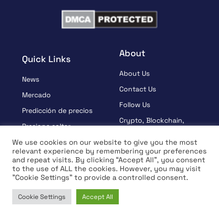
About
Quick Links
About Us
News
Contact Us
Mercado
Follow Us
Predicción de precios
Crypto, Blockchain,
Presione soltar
Web3 Events
Patrocinado
We use cookies on our website to give you the most
Partners
relevant experience by remembering your preferences
Aprender
and repeat visits. By clicking “Accept All”, you consent
Terms And Condition
to the use of ALL the cookies. However, you may visit
Entrevista
"Cookie Settings" to provide a controlled consent.
Privacy Policy
Cookie Settings
Accept All
Home
News
Market
Learn
© Copyright 2026 All rights Reserved | Coin Edition