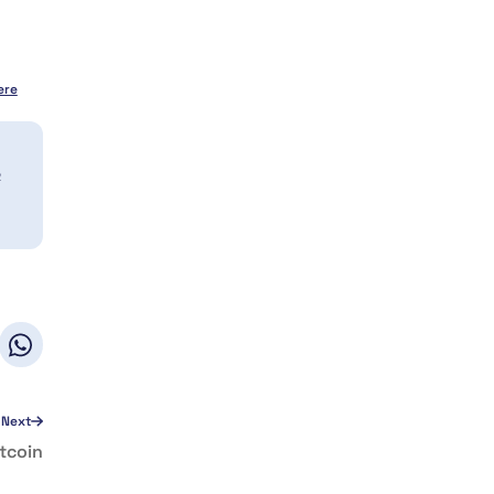
ere
a
Next
itcoin