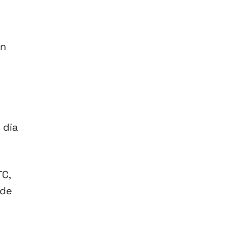
in
 día
TC,
 de