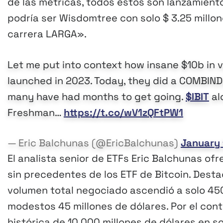
de las métricas, todos estos son lanzamient
podría ser Wisdomtree con solo $ 3.25 millone
carrera LARGA».
Let me put into context how insane $10b in v
launched in 2023. Today, they did a COMBIN
many have had months to get going.
$IBIT
al
Freshman…
https://t.co/wV1zQFtPW1
— Eric Balchunas (@EricBalchunas)
January 
El analista senior de ETFs Eric Balchunas of
sin precedentes de los ETF de Bitcoin. Desta
volumen total negociado ascendió a solo 450 
modestos 45 millones de dólares. Por el contr
histórica de 10.000 millones de dólares en so