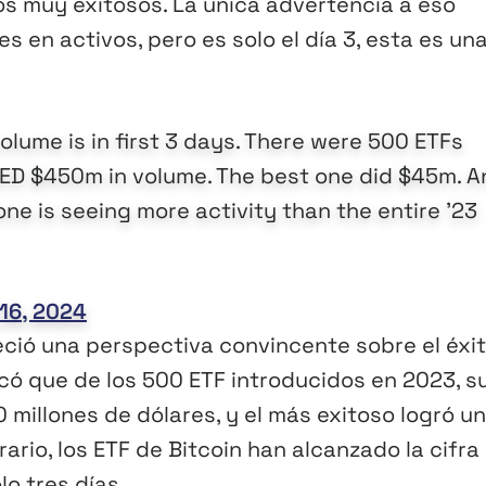
os muy exitosos. La única advertencia a eso
s en activos, pero es solo el día 3, esta es un
olume is in first 3 days. There were 500 ETFs
DED $450m in volume. The best one did $45m. A
one is seeing more activity than the entire '23
16, 2024
reció una perspectiva convincente sobre el éxi
có que de los 500 ETF introducidos en 2023, s
millones de dólares, y el más exitoso logró u
ario, los ETF de Bitcoin han alcanzado la cifra
lo tres días.