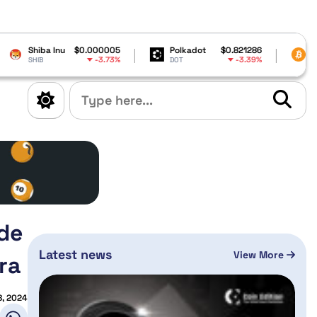
$0.000005
Polkadot
$0.821286
Bitcoin
$64,66
-3.73%
-3.39%
0
DOT
BTC
de
Latest news
View More
ra
8, 2024