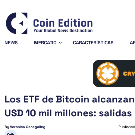
BNB
$592.74
Cardano
$0.202070
S
-1.38%
5.59%
BNB
ADA
SO
NEWS
MERCADO
CARACTERÍSTICAS
A
Los ETF de Bitcoin alcanza
USD 10 mil millones: salidas
By
Veronica Genegaling
Publishe