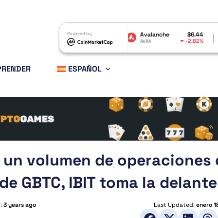
olana
$73.35
Powered by
Avalanche
$6.44
Shiba Inu
-0.79%
-2.82%
L
AVAX
SHIB
PRENDER
ESPAÑOL
n un volumen de operaciones 
 de GBTC, IBIT toma la delante
d:
3 years ago
Last Updated:
enero 1