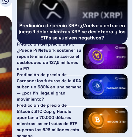
Predicción de precio XRP: ¿Vuelve a entrar en
juego 1 dólar mientras XRP se desintegra y los
ETFs se vuelven negativos?
Predicción del precio de PI:
¿Puede Pi Network sostener su
repunte mientras se acerca el
desbloqueo de 127,5 millones
de PI?
Predicción de precio de
Cardano: los futuros de la ADA
suben un 380% en una semana
— ¿por fin llega el gran
movimiento?
Predicción de precio de
Bitcoin: BTC Cup y Handle
apuntan a 70.000 dólares
mientras las entradas de ETF
superan los 626 millones esta
semana