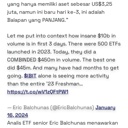
yang hanya memiliki aset sebesar US$3,25
juta, namun ini baru hari ke-3, ini adalah
Balapan yang PANJANG.”
Let me put into context how insane $10b in
volume is in first 3 days. There were 500 ETFs
launched in 2023. Today, they did a
COMBINDED $450m in volume. The best one
did $45m. And many have had months to get
going.
$IBIT
alone is seeing more activity
than the entire '23 Freshman…
https://t.co/wV1zQFtPW1
— Eric Balchunas (@EricBalchunas)
January
16, 2024
Analis ETF senior Eric Balchunas menawarkan