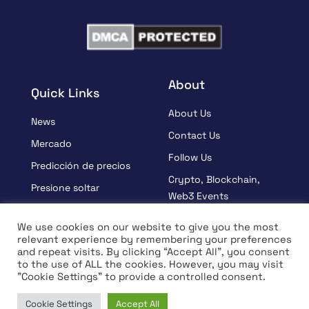
About
Quick Links
About Us
News
Contact Us
Mercado
Follow Us
Predicción de precios
Crypto, Blockchain,
Presione soltar
Web3 Events
Patrocinado
Partners
We use cookies on our website to give you the most
Aprender
relevant experience by remembering your preferences
Terms And Condition
and repeat visits. By clicking “Accept All”, you consent
Entrevista
Privacy Policy
to the use of ALL the cookies. However, you may visit
"Cookie Settings" to provide a controlled consent.
Cookie Settings
Accept All