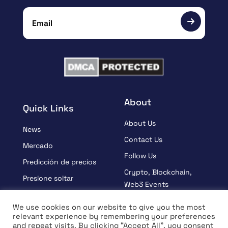
About
Quick Links
About Us
News
Contact Us
Mercado
Follow Us
Predicción de precios
Crypto, Blockchain,
Presione soltar
Web3 Events
Patrocinado
Partners
We use cookies on our website to give you the most
Aprender
relevant experience by remembering your preferences
Terms And Condition
and repeat visits. By clicking “Accept All”, you consent
Entrevista