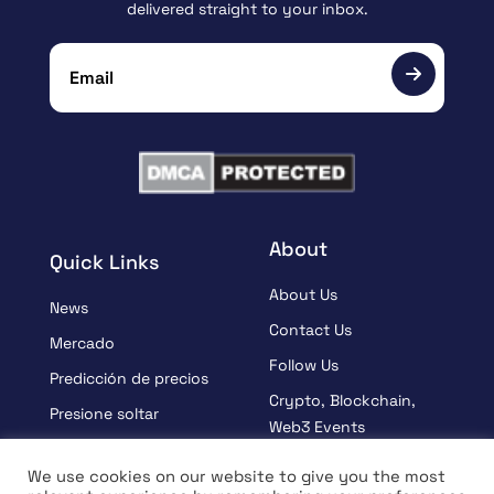
delivered straight to your inbox.
About
Quick Links
About Us
News
Contact Us
Mercado
Follow Us
Predicción de precios
Crypto, Blockchain,
Presione soltar
Web3 Events
Patrocinado
Partners
We use cookies on our website to give you the most
Aprender