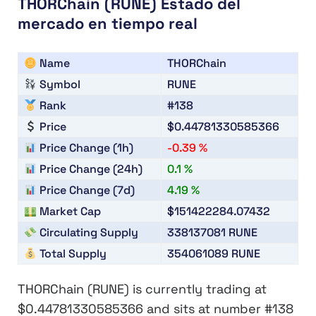
THORChain (RUNE) Estado del
mercado en tiempo real
Name
THORChain
Symbol
RUNE
Rank
#138
Price
$0.44781330585366
Price Change (1h)
-0.39 %
Price Change (24h)
0.1 %
Price Change (7d)
4.19 %
Market Cap
$151422284.07432
Circulating Supply
338137081
RUNE
Total Supply
354061089
RUNE
THORChain (RUNE)
is currently trading at
$0.44781330585366
and sits at number
#138