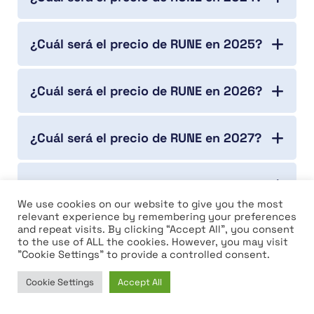
¿Cuál será el precio de RUNE en 2025?
¿Cuál será el precio de RUNE en 2026?
¿Cuál será el precio de RUNE en 2027?
¿Cuál será el precio de RUNE en 2028?
We use cookies on our website to give you the most
relevant experience by remembering your preferences
and repeat visits. By clicking “Accept All”, you consent
¿Cuál será el precio de RUNE en 2029?
to the use of ALL the cookies. However, you may visit
"Cookie Settings" to provide a controlled consent.
¿Cuál será el precio de RUNE en 2030?
Cookie Settings
Accept All
Home
News
Market
Learn