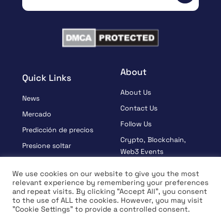
About
Quick Links
About Us
News
Contact Us
Mercado
Follow Us
Predicción de precios
Crypto, Blockchain,
Presione soltar
Web3 Events
Patrocinado
Partners
We use cookies on our website to give you the most
Aprender
relevant experience by remembering your preferences
Terms And Condition
and repeat visits. By clicking “Accept All”, you consent
Entrevista
Privacy Policy
to the use of ALL the cookies. However, you may visit
"Cookie Settings" to provide a controlled consent.