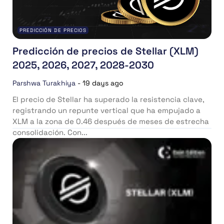
PREDICCIÓN DE PRECIOS
Predicción de precios de Stellar (XLM)
2025, 2026, 2027, 2028-2030
Parshwa Turakhiya
-
19 days ago
El precio de Stellar ha superado la resistencia clave,
registrando un repunte vertical que ha empujado a
XLM a la zona de 0.46 después de meses de estrecha
consolidación. Con...