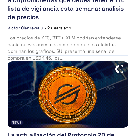
9 criptomonedas que debes tener en tu
lista de vigilancia esta semana: análisis
de precios
Victor Olanrewaju
-
2 years ago
Los precios de XEC, BTT y XLM podrían extenderse
hacia nuevos máximos a medida que los alcistas
dominan los gráficos. SUI presentó una señal de
compra en USD 1.46, los...
NEWS
La actualización del Protocolo 20 de