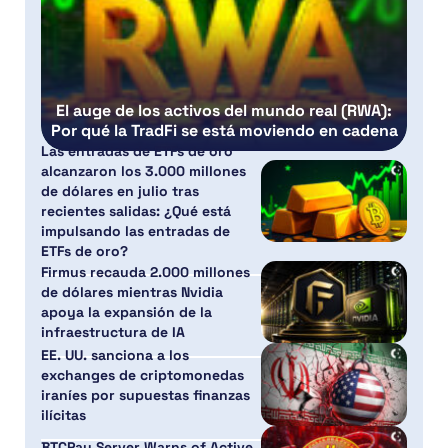
El auge de los activos del mundo real (RWA):
Por qué la TradFi se está moviendo en cadena
Las entradas de ETFs de oro
alcanzaron los 3.000 millones
de dólares en julio tras
recientes salidas: ¿Qué está
impulsando las entradas de
ETFs de oro?
Firmus recauda 2.000 millones
de dólares mientras Nvidia
apoya la expansión de la
infraestructura de IA
EE. UU. sanciona a los
exchanges de criptomonedas
iraníes por supuestas finanzas
ilícitas
BTCPay Server Warns of Active