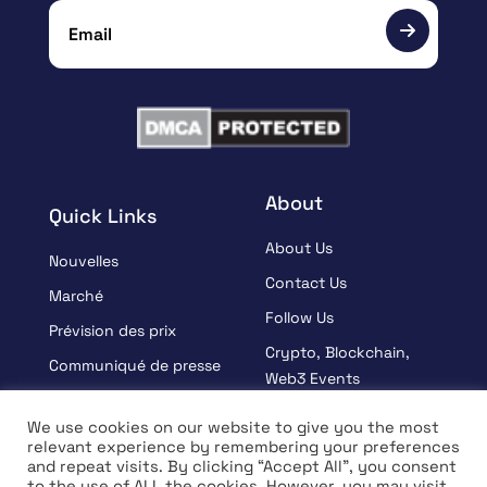
About
Quick Links
About Us
Nouvelles
Contact Us
Marché
Follow Us
Prévision des prix
Crypto, Blockchain,
Communiqué de presse
Web3 Events
Sponsorisé
Partners
We use cookies on our website to give you the most
Apprendre
relevant experience by remembering your preferences
Terms And Condition
and repeat visits. By clicking “Accept All”, you consent
Entrevue
Privacy Policy
to the use of ALL the cookies. However, you may visit