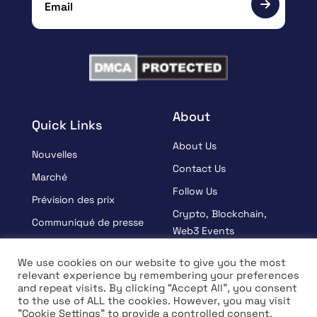
About
Quick Links
About Us
Nouvelles
Contact Us
Marché
Follow Us
Prévision des prix
Crypto, Blockchain,
Communiqué de presse
Web3 Events
Sponsorisé
Partners
We use cookies on our website to give you the most
Apprendre
relevant experience by remembering your preferences
Terms And Condition
and repeat visits. By clicking “Accept All”, you consent
Entrevue
Privacy Policy
to the use of ALL the cookies. However, you may visit
"Cookie Settings" to provide a controlled consent.