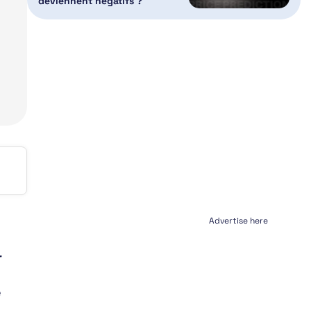
deviennent négatifs ?
Advertise here
r
e