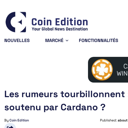
Bitcoin
$65,081.74
0.54%
BTC
NOUVELLES
MARCHÉ
FONCTIONNALITÉS
Les rumeurs tourbillonnent 
soutenu par Cardano ?
By
Coin Edition
Published:
about