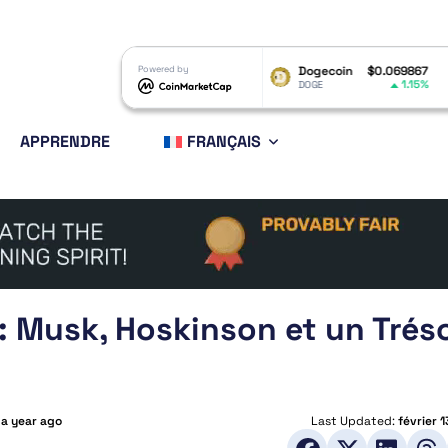
XRP
$1.03
Powered by
Dogecoin
$0.069867
Ethe
-1.52%
1.15%
XRP
DOGE
ETH
APPRENDRE
FRANÇAIS
: Musk, Hoskinson et un Trés
 a year ago
Last Updated:
février 1