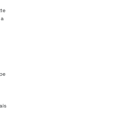
tte
 a
ape
ais