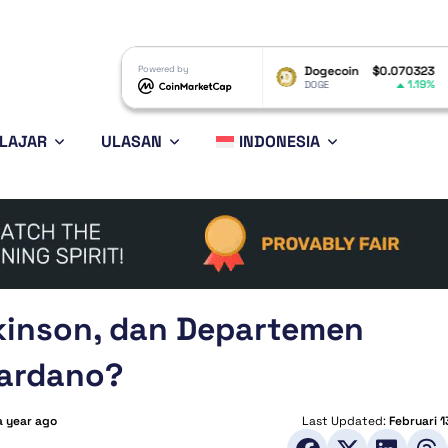
XRP
$1.04
Powered by
Dogecoin
$0.070323
Ethere
0.03%
1.19%
XRP
DOGE
ETH
LAJAR
ULASAN
INDONESIA
kinson, dan Departemen
ardano?
a year ago
Last Updated:
Februari 1