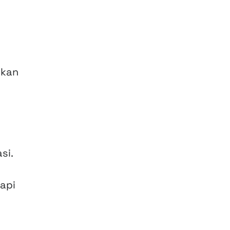
akan
si.
api