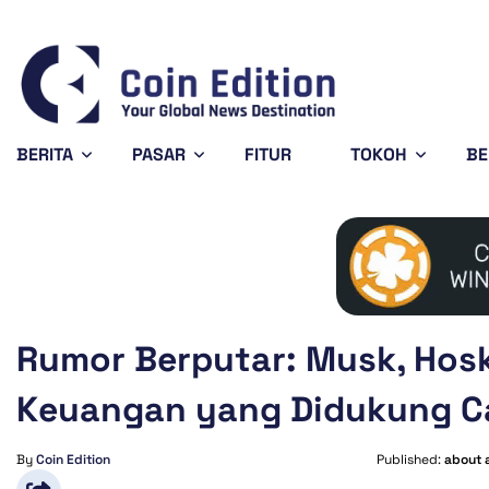
Bitcoin
$64,951.87
0.25%
BTC
BERITA
PASAR
FITUR
TOKOH
BE
Rumor Berputar: Musk, Hos
Keuangan yang Didukung C
By
Coin Edition
Published:
about 