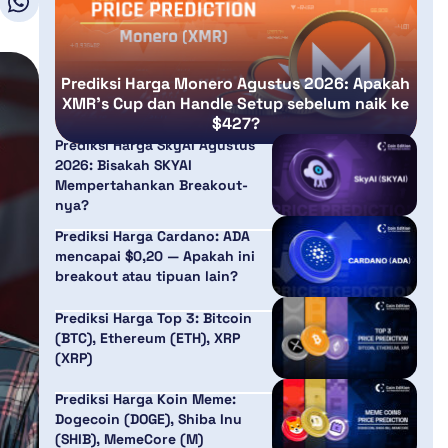
Prediksi Harga Monero Agustus 2026: Apakah
XMR’s Cup dan Handle Setup sebelum naik ke
$427?
Prediksi Harga SkyAI Agustus
2026: Bisakah SKYAI
Mempertahankan Breakout-
nya?
Prediksi Harga Cardano: ADA
mencapai $0,20 — Apakah ini
breakout atau tipuan lain?
Prediksi Harga Top 3: Bitcoin
(BTC), Ethereum (ETH), XRP
(XRP)
Prediksi Harga Koin Meme:
Dogecoin (DOGE), Shiba Inu
(SHIB), MemeCore (M)