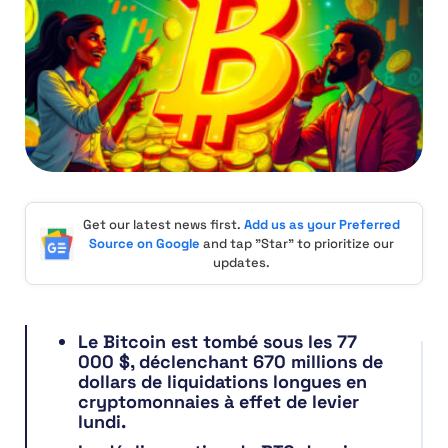
Get our latest news first.
Add us as your Preferred
Source on Google
and tap "Star" to prioritize our
updates.
Le Bitcoin est tombé sous les 77
000 $, déclenchant 670 millions de
dollars de liquidations longues en
cryptomonnaies à effet de levier
lundi.