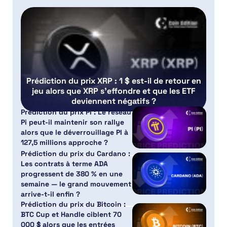
Prédiction du prix XRP : 1 $ est-il de retour en
jeu alors que XRP s’effondre et que les ETF
deviennent négatifs ?
Prédiction du prix PI : Le réseau
Pi peut-il maintenir son rallye
alors que le déverrouillage PI à
127,5 millions approche ?
Prédiction du prix du Cardano :
Les contrats à terme ADA
progressent de 380 % en une
semaine — le grand mouvement
arrive-t-il enfin ?
Prédiction du prix du Bitcoin :
BTC Cup et Handle ciblent 70
000 $ alors que les entrées