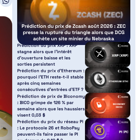
Prédiction du prix de Zcash août 2026 : ZEC
presse la rupture du triangle alors que DCG
achète un site minier du Nebraska
Prédiction du prix XRP : XRP
stagne alors que l’intérêt
d’ouverture baisse et les
sorties persistent
Prédiction du prix d’Ethereum :
pourquoi l’ETH reste-t-il stable
après cinq semaines
consécutives d’entrées d’ETF ?
Prédiction de prix de Biconomy
: BICO grimpe de 126 % par
semaine alors que les haussiers
visent 0,03 $
Prédiction du prix du réseau Pi
: Le protocole 26 et RoboPay
peuvent-ils faire passer le PI