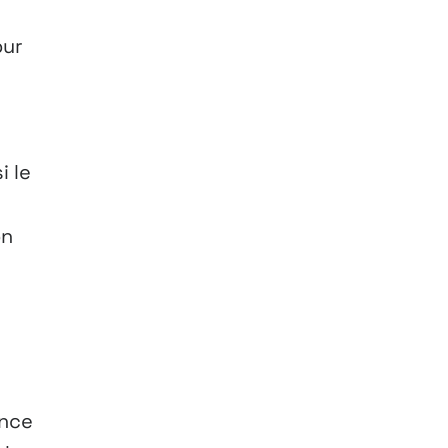
our
i le
on
ance