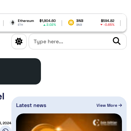
um
$1,904.60
BNB
$594.82
Cardano
$0
2.02%
-0.65%
BNB
ADA
el
Latest news
View More
3, 2024