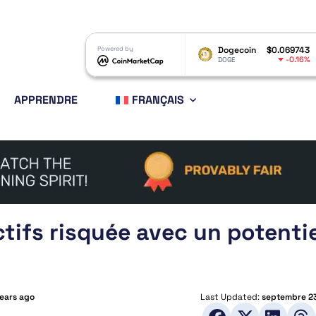
XRP
$1.05
Powered by
Dogecoin
$0.069743
Ethere
-1.92%
-0.16%
XRP
DOGE
ETH
APPRENDRE
FRANÇAIS
tifs risquée avec un potenti
years ago
Last Updated:
septembre 2