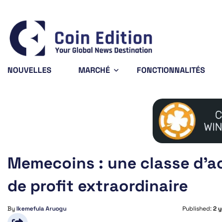
Bitcoin
$64,648.74
0.78%
BTC
NOUVELLES
MARCHÉ
FONCTIONNALITÉS
Memecoins : une classe d’ac
de profit extraordinaire
By
Ikemefula Aruogu
Published:
2 