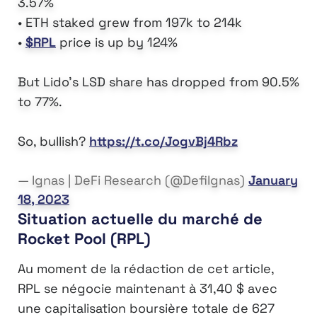
3.57%
• ETH staked grew from 197k to 214k
•
$RPL
price is up by 124%
But Lido's LSD share has dropped from 90.5%
to 77%.
So, bullish?
https://t.co/JogvBj4Rbz
— Ignas | DeFi Research (@DefiIgnas)
January
18, 2023
Situation actuelle du marché de
Rocket Pool (RPL)
Au moment de la rédaction de cet article,
RPL se négocie maintenant à 31,40 $ avec
une capitalisation boursière totale de 627