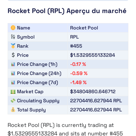
Rocket Pool
(RPL)
Aperçu du marché
Name
Rocket Pool
Symbol
RPL
Rank
#455
Price
$1.5329555133284
Price Change (1h)
-0.17 %
Price Change (24h)
-0.59 %
Price Change (7d)
-1.49 %
Market Cap
$34804860.646712
Circulating Supply
22704416.627944
RPL
Total Supply
22704416.627944
RPL
Rocket Pool (RPL)
is currently trading at
$1.5329555133284
and sits at number
#455