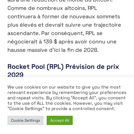
Comme de nombreux altcoins, RPL
continuera à former de nouveaux sommets
plus élevés et devrait suivre une trajectoire
ascendante. Par conséquent, RPL se
négocierait à 139 $ après avoir connu une
hausse massive d’ici la fin de 2028.
Rocket Pool (RPL) Prévision de prix
2029
2029 devrait être un nouveau cycle haussier
We use cookies on our website to give you the most
relevant experience by remembering your preferences
en raison des conséquences de la réduction
and repeat visits. By clicking “Accept All”, you consent
to the use of ALL the cookies. However, you may visit
de moitié du BTC. Cependant, les traders
"Cookie Settings" to provide a controlled consent.
spéculent que le marché de la cryptographie
deviendra progressivement stable d’ici cette
Cookie Settings
Accept All
Home
News
Market
Learn
année. En tandem avec le sentiment stable