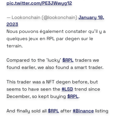
pic.twitter.com/PE3JWwyg12
— Lookonchain (@lookonchain)
January 18,
2023
Nous pouvons également constater qu’il y a
quelques jeux en RPL par degen sur le
terrain.
Compared to the 'lucky'
$RPL
traders we
found earlier, we also found a smart trader.
This trader was a NFT degen before, but
seems to have seen the
#LSD
trend since
December, so kept buying
$RPL
.
And finally sold all
$RPL
after
#Binance
listing