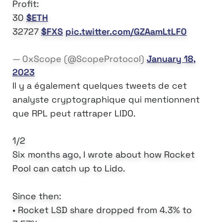
Profit:
30
$ETH
32727
$FXS
pic.twitter.com/GZAamLtLF0
— 0xScope (@ScopeProtocol)
January 18,
2023
Il y a également quelques tweets de cet
analyste cryptographique qui mentionnent
que RPL peut rattraper LIDO.
1/2
Six months ago, I wrote about how Rocket
Pool can catch up to Lido.
Since then:
• Rocket LSD share dropped from 4.3% to