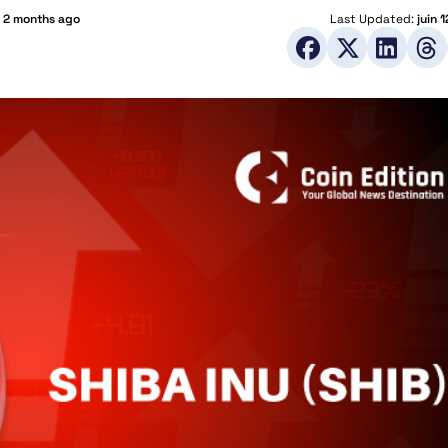
:
2 months ago
Last Updated:
juin 