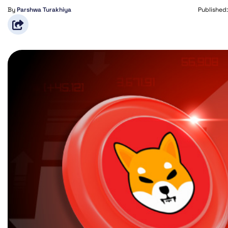
By
Parshwa Turakhiya
Published