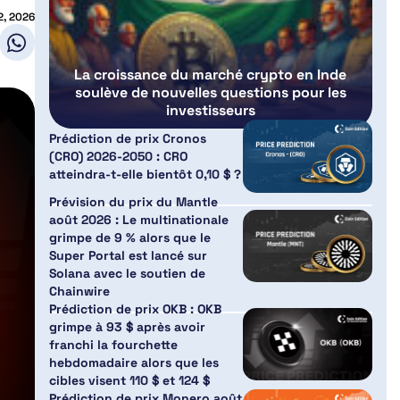
12, 2026
La croissance du marché crypto en Inde
soulève de nouvelles questions pour les
investisseurs
Prédiction de prix Cronos
(CRO) 2026-2050 : CRO
atteindra-t-elle bientôt 0,10 $ ?
Prévision du prix du Mantle
août 2026 : Le multinationale
grimpe de 9 % alors que le
Super Portal est lancé sur
Solana avec le soutien de
Chainwire
Prédiction de prix OKB : OKB
grimpe à 93 $ après avoir
franchi la fourchette
hebdomadaire alors que les
cibles visent 110 $ et 124 $
Prédiction de prix Monero août