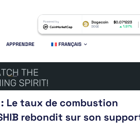
P
$1.05
Powered by
Dogecoin
$0.071223
Ethereum
2.03%
1.97%
P
DOGE
ETH
APPRENDRE
FRANÇAIS
u : Le taux de combustion
SHIB rebondit sur son suppor