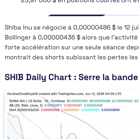
23,97 000 $ en positions courtes ont é
Shiba Inu se négocie à 0,00000486 $ le 12 ju
Bollinger à 0,00000436 $ alors que l’activit
forte accélération sur une seule séance dep
montrait des shorts subissant les pertes les
SHIB Daily Chart : Serre la ban