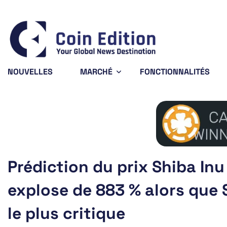
Bitcoin
$65,004.70
XR
0.14%
BTC
XR
NOUVELLES
MARCHÉ
FONCTIONNALITÉS
Prédiction du prix Shiba In
explose de 883 % alors que 
le plus critique