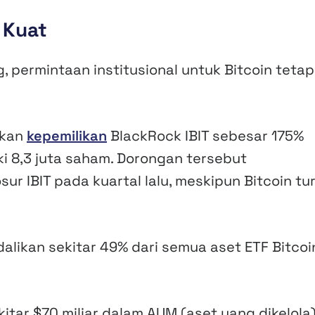
 Kuat
, permintaan institusional untuk Bitcoin tetap
tkan
kepemilikan
BlackRock IBIT sebesar 175%
i 8,3 juta saham. Dorongan tersebut
r IBIT pada kuartal lalu, meskipun Bitcoin tu
alikan sekitar 49% dari semua aset ETF Bitcoi
itar $70 miliar dalam AUM (aset yang dikelola