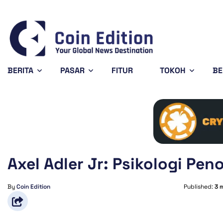
Solana
$73.36
Avalanche
$6.42
-0.47%
-3.58%
SOL
AVAX
BERITA
PASAR
FITUR
TOKOH
BE
Axel Adler Jr: Psikologi Pe
By
Coin Edition
Published:
3 