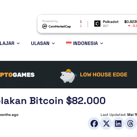
Shiba Inu
$0.000005
Powered by
Polkadot
$0.823997
Bitc
-3.24%
-3.04%
SHIB
DOT
BTC
LAJAR
ULASAN
INDONESIA
nolakan Bitcoin $82.000
months ago
Last Updated:
Mei 1