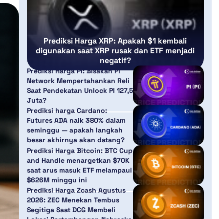
Prediksi Harga XRP: Apakah $1 kembali
digunakan saat XRP rusak dan ETF menjadi
negatif?
Prediksi Harga PI: Bisakah Pi
Network Mempertahankan Reli
Saat Pendekatan Unlock PI 127,5
Juta?
Prediksi harga Cardano:
Futures ADA naik 380% dalam
seminggu — apakah langkah
besar akhirnya akan datang?
Prediksi Harga Bitcoin: BTC Cup
and Handle menargetkan $70K
saat arus masuk ETF melampaui
$626M minggu ini
Prediksi Harga Zcash Agustus
2026: ZEC Menekan Tembus
Segitiga Saat DCG Membeli